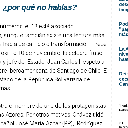
des
, ¿por qué no hablas?
temp
Pod
s números, el 13 está asociado
"pa
e, aunque también existe una lectura más
más
e habla de cambio o transformación. Trece
La A
róximo 10 de noviembre, la célebre frase
nive
has
y jefe del Estado, Juan Carlos I, espetó a
re Iberoamericana de Santiago de Chile. El
Dete
Estado de la República Bolivariana de
coc
Can
rnas.
stra el nombre de uno de los protagonistas
1
Aut
parqu
las Azores. Por otros motivos, Chávez tildó
español José María Aznar (PP), Rodríguez
2
CC 
la re