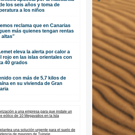
de los seis años y toma de
eratura a los niños
emos reclama que en Canarias
guen más quienes tengan rentas
 altas"
emet eleva la alerta por calor a
l rojo en las islas orientales con
ta 40 grados
nido con más de 5,7 kilos de
aína en su vivienda de Gran
aria
orización a una empresa para que instale un
e eólico de 10 Megavatios en la Isla
plantea una solución urgente para el suelo de
sidencia de mayores de Tuineje