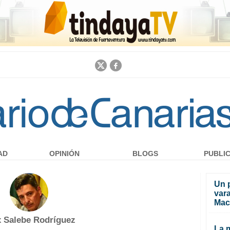
Jump to navigation
AD
OPINIÓN
BLOGS
PUBLI
Un 
vara
Mac
x Salebe Rodríguez
La m