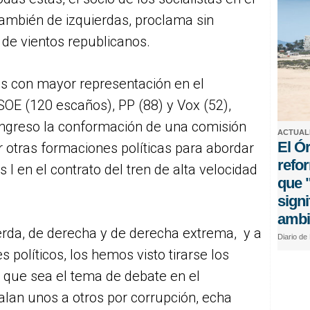
ambién de izquierdas, proclama sin
 de vientos republicanos.
os con mayor representación en el
OE (120 escaños), PP (88) y Vox (52),
ngreso la conformación de una comisión
ACTUAL
El Ó
r otras formaciones políticas para abordar
refor
 I en el contrato del tren de alta velocidad
que "
signi
ambi
ierda, de derecha y de derecha extrema, y a
Diario de
s políticos, los hemos visto tirarse los
a que sea el tema de debate en el
lan unos a otros por corrupción, echa