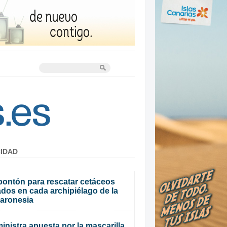
CIDAD
pontón para rescatar cetáceos
dos en cada archipiélago de la
aronesia
inistra apuesta por la mascarilla