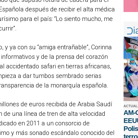
 Española después de recibir el alta médica
simo para el país: “Lo siento mucho, me
urrir”.
o, y ya con su “amiga entrañable”, Corinna
 informativos y de la prensa del corazón
 accidentado safari en tierras africanas,
mpieza a dar tumbos sembrado serias
 transparencia de la monarquía española.
llones de euros recibida de Arabia Saudí
ACTUAL
AM-C
n de una línea de tren de alta velocidad
EEUU
dicado en 2011 a un consorcio de
Poli
timo y más sonado escándalo conocido del
terro