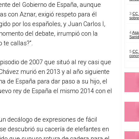
ente del Gobierno de España, aunque
as con Aznar, exigió respeto para él
3
CC 
sobre
gido por los españoles, y Juan Carlos I,
momento del debate, irrumpió con la
4
Asam
Sanid
te callas?”.
5
CC 
concr
isodio de 2007 que situó al rey casi que
Chávez murió en 2013 y al año siguiente
na de España para dar paso a su hijo, el
nuevo rey de España el mismo 2014 con el
un decálogo de expresiones de fácil
se descubrió su cacería de elefantes en
ido que supuso rotura de cadera para el