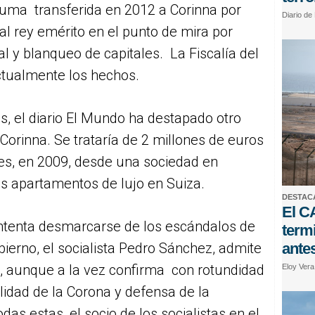
suma transferida en 2012 a Corinna por
Diario de
 al rey emérito en el punto de mira por
al y blanqueo de capitales. La Fiscalía del
ctualmente los hechos.
s, el diario El Mundo ha destapado otro
 Corinna. Se trataría de 2 millones de euros
es, en 2009, desde una sociedad en
 apartamentos de lujo en Suiza.
DESTAC
El C
 intenta desmarcarse de los escándalos de
term
bierno, el socialista Pedro Sánchez, admite
antes
as, aunque a la vez confirma con rotundidad
Eloy Ver
alidad de la Corona y defensa de la
as estas, el socio de los socialistas en el