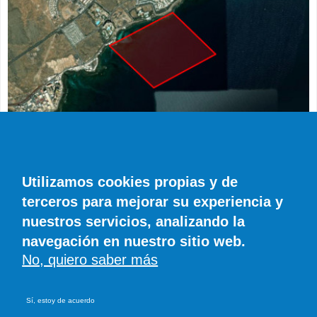
ACTUALIDAD
Restringida la navegación frente a la
Utilizamos cookies propias y de
Residencia de La Mareta hasta el 24 de
terceros para mejorar su experiencia y
agosto por las vacaciones de Pedro Sánchez
nuestros servicios, analizando la
Diario de Lanzarote
23 COMENTARIOS
navegación en nuestro sitio web.
No, quiero saber más
© SIROCO INFORMACIÓN SL | Tel. 828 081 655 - 606 845 886 |
info@eldiariodecanarias.com
Sí, estoy de acuerdo
Aviso legal
|
Política de cookies