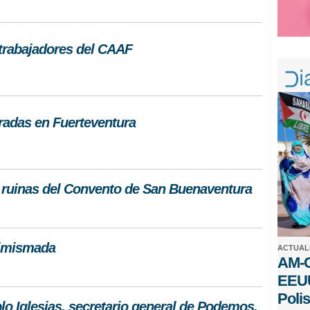
 trabajadores del CAAF
adas en Fuerteventura
s ruinas del Convento de San Buenaventura
simismada
ACTUAL
AM-C
EEUU
Poli
blo Iglesias, secretario general de Podemos,