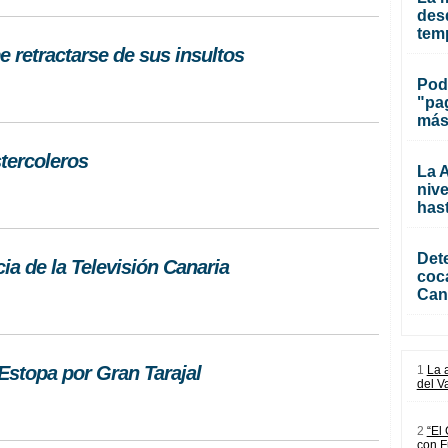
des
temp
 retractarse de sus insultos
Pod
"pa
más
stercoleros
La A
nive
has
Dete
ia de la Televisión Canaria
coc
Can
Estopa por Gran Tarajal
1
La 
del V
2
“El
con F