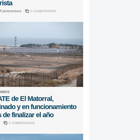
rista
 Fuerteventura
0 COMENTARIOS
AMOS
ATE de El Matorral,
inado y en funcionamiento
 de finalizar el año
a
0 COMENTARIOS