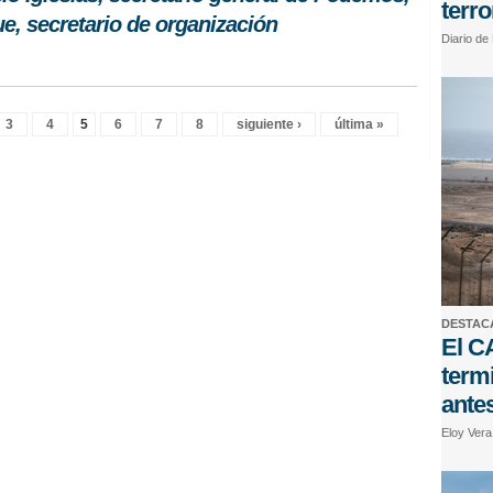
terro
e, secretario de organización
Diario de
3
4
5
6
7
8
siguiente ›
última »
DESTAC
El C
term
antes
Eloy Ver