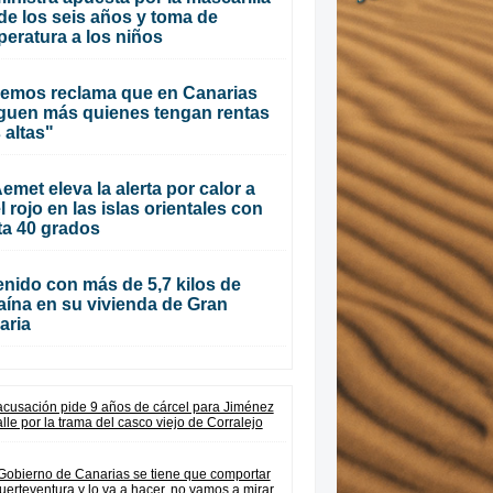
de los seis años y toma de
eratura a los niños
emos reclama que en Canarias
guen más quienes tengan rentas
 altas"
emet eleva la alerta por calor a
l rojo en las islas orientales con
ta 40 grados
nido con más de 5,7 kilos de
aína en su vivienda de Gran
aria
acusación pide 9 años de cárcel para Jiménez
alle por la trama del casco viejo de Corralejo
 Gobierno de Canarias se tiene que comportar
uerteventura y lo va a hacer, no vamos a mirar