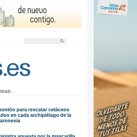
CIDAD
pontón para rescatar cetáceos
dos en cada archipiélago de la
aronesia
inistra apuesta por la mascarilla