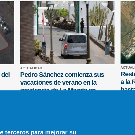
ACTUAL
ACTUALIDAD
Restr
 del
Pedro Sánchez comienza sus
a la 
vacaciones de verano en la
hasta
residencia de La Mareta en
vaca
Lanzarote
Diario de
EFE
15 COMENTARIOS
e terceros para mejorar su