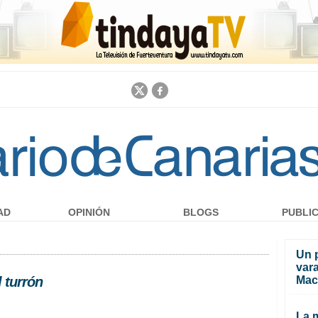
Jump to navigation
AD
OPINIÓN
BLOGS
PUBLI
Un 
vara
 turrón
Mac
La m