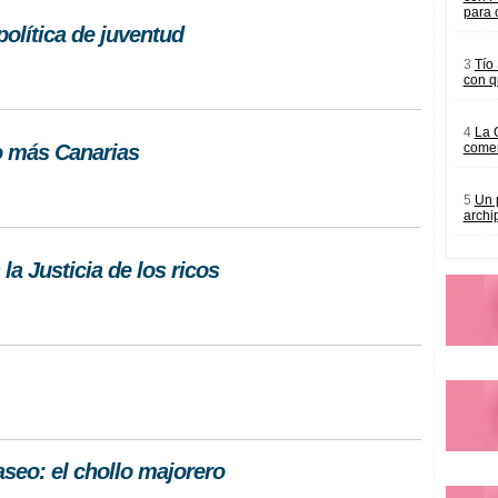
para 
política de juventud
3
Tío
con q
4
La 
ro más Canarias
comer
5
Un 
archi
la Justicia de los ricos
seo: el chollo majorero