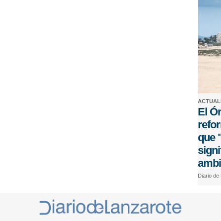
ACTUAL
El Ó
refor
que "
signi
ambi
Diario de