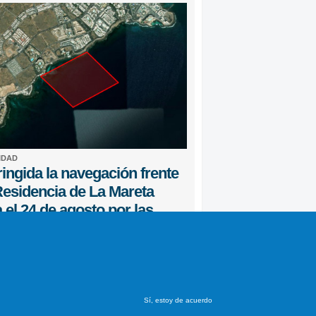
IDAD
ingida la navegación frente
Residencia de La Mareta
 el 24 de agosto por las
ciones de Pedro Sánchez
 Lanzarote
23 COMENTARIOS
Sí, estoy de acuerdo