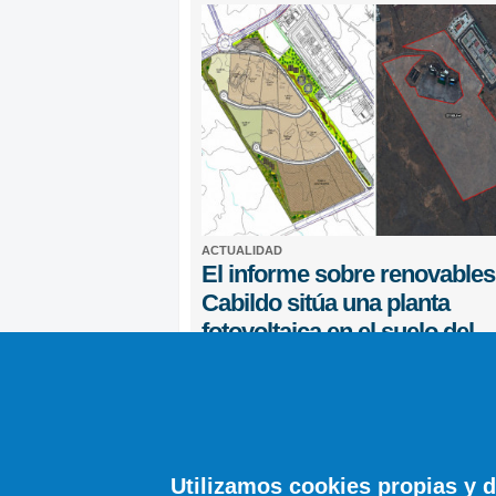
ACTUALIDAD
El informe sobre renovables
Cabildo sitúa una planta
fotovoltaica en el suelo del
campus universitario de
Lanzarote
Diario de Lanzarote
2 COMENTARIOS
Utilizamos cookies propias y d