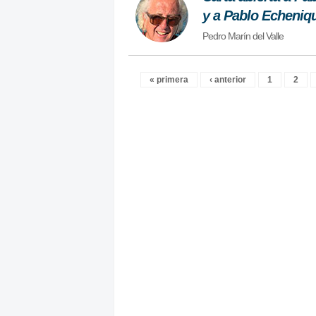
y a Pablo Echeniqu
Pedro Marín del Valle
« primera
‹ anterior
1
2
Páginas