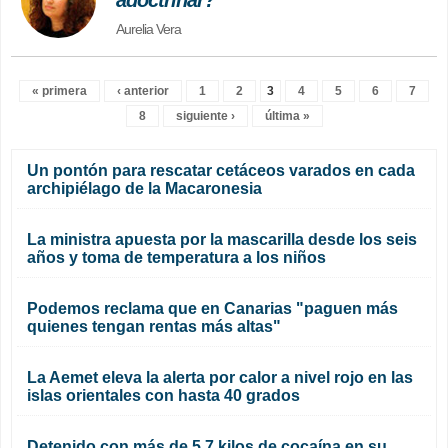
Aurelia Vera
« primera
‹ anterior
1
2
3
4
5
6
7
Páginas
8
siguiente ›
última »
Un pontón para rescatar cetáceos varados en cada
archipiélago de la Macaronesia
La ministra apuesta por la mascarilla desde los seis
años y toma de temperatura a los niños
Podemos reclama que en Canarias "paguen más
quienes tengan rentas más altas"
La Aemet eleva la alerta por calor a nivel rojo en las
islas orientales con hasta 40 grados
Detenido con más de 5,7 kilos de cocaína en su